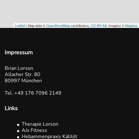
Leaflet
| Map data ©
OpenStreetMap
contributors,
CC-BY-SA
, Imagery ©
Mapbox
Impressum
Brian Lorson
Allacher Str. 80
80997 München
Tel.
+49 176 7096 2149
Links
Therapie Lorson
AJs Fitness
Hebammenpraxis Kätilöt