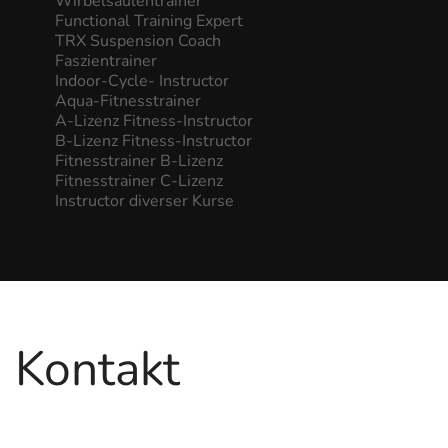
Wirbelsäulentrainer
Functional Training Expert
TRX Suspension Coach
Faszientrainer
Indoor-Cycle- Instructor
Aqua-Fitnesstrainer
A-Lizenz Fitness-Instructor
B-Lizenz Fitness-Instructor
Fitnesstrainer B-Lizenz
Fitnesstrainer C-Lizenz
Instructor diverser Kurse
Kontakt