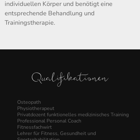
individuellen Körper und benötigt eine
entsprechende Behandlung und
Trainingstherapie.
Qualifikationen
Osteopath
Physiotherapeut
Privatdozent funktionelles medizinisches Training
Professional Personal Coach
Fitnessfachwirt
Lehrer für Fitness, Gesundheit und
Sportrehabilitation